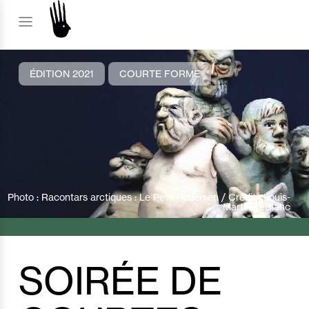
ÉDITION 2021
COURTE FORME
Photo : Racontars arctiques : Le Petit Pedersen / Crédit : Louis-
Martin LeBlanc
SOIRÉE DE