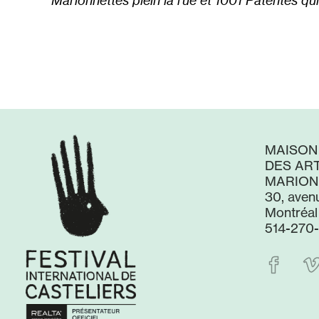
Marionnettes plein la rue et 1001 Patentes qu
MAISON
DES ART
MARION
30, aven
Montréal
514-270-