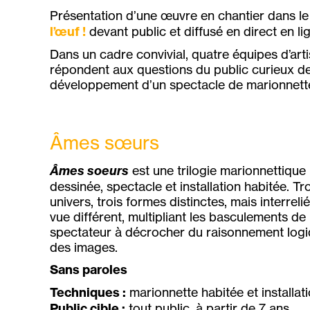
Présentation d’une œuvre en chantier dans l
l’œuf !
devant public et diffusé en direct en li
Dans un cadre convivial, quatre équipes d’arti
répondent aux questions du public curieux de
développement d’un spectacle de marionnett
Âmes sœurs
Âmes soeurs
est une trilogie marionnettique 
dessinée, spectacle et installation habitée. 
univers, trois formes distinctes, mais interre
vue différent, multipliant les basculements de
spectateur à décrocher du raisonnement logiq
des images.
Sans paroles
Techniques :
marionnette habitée et installat
Public
cible :
tout public, à partir de 7 ans