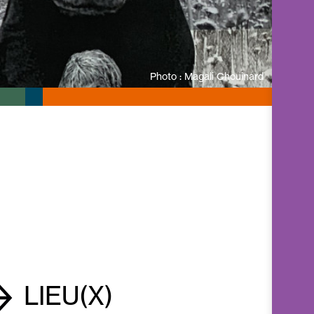
Photo : Magali Chouinard
LIEU(X)