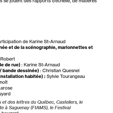
 se jouent des rapports d’échelle, de matières
rticipation de Karine St-Arnaud
inée et de la scénographie, marionnettes et
 Robert
le de rue)
: Karine St-Arnaud
/ bande dessinée)
: Christian Quesnel
tallation habitée) :
Sylvie Tourangeau
noît
arose
uyard
 et des lettres du Québec, Casteliers, le
tte à Saguenay (FIAMS), le Festival